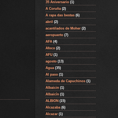
35 Aniversario
(1)
A Coruña
(2)
A rapa das bestas
(6)
abril
(2)
acantilados de Moher
(2)
aeropuerto
(7)
AFA
(4)
Afoco
(2)
AFU
(1)
agosto
(13)
Agua
(35)
Al paso
(1)
Alameda de Capuchinos
(1)
Albaicin
(1)
Albaicín
(1)
ALBION
(15)
Alcazaba
(6)
Alcazar
(1)