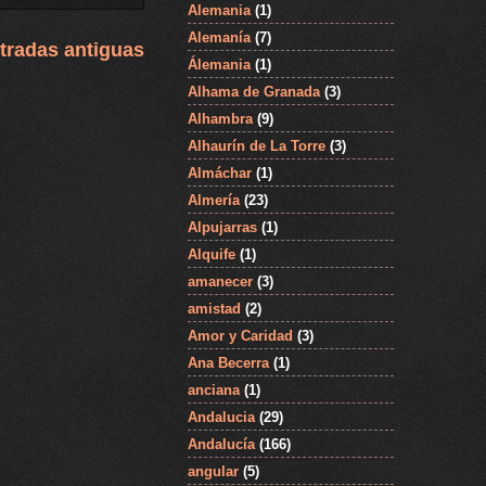
Alemania
(1)
Alemanía
(7)
tradas antiguas
Álemania
(1)
Alhama de Granada
(3)
Alhambra
(9)
Alhaurín de La Torre
(3)
Almáchar
(1)
Almería
(23)
Alpujarras
(1)
Alquife
(1)
amanecer
(3)
amistad
(2)
Amor y Caridad
(3)
Ana Becerra
(1)
anciana
(1)
Andalucia
(29)
Andalucía
(166)
angular
(5)