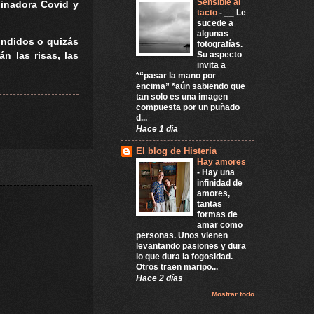
Sensible al
dinadora Covid y
tacto
-
__ Le
sucede a
algunas
ondidos o quizás
fotografías.
Su aspecto
n las risas, las
invita a
*“pasar la mano por
encima” *aún sabiendo que
tan solo es una imagen
compuesta por un puñado
d...
Hace 1 día
El blog de Histeria
Hay amores
-
Hay una
infinidad de
amores,
tantas
formas de
amar como
personas. Unos vienen
levantando pasiones y dura
lo que dura la fogosidad.
Otros traen maripo...
Hace 2 días
Mostrar todo