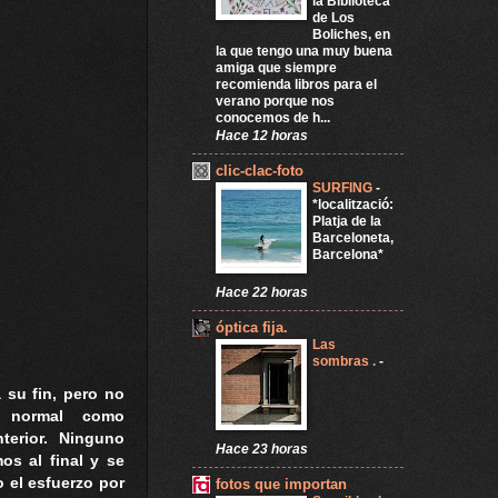
la Biblioteca
de Los
Boliches, en
la que tengo una muy buena
amiga que siempre
recomienda libros para el
verano porque nos
conocemos de h...
Hace 12 horas
clic-clac-foto
SURFING
-
*localització:
Platja de la
Barceloneta,
Barcelona*
Hace 22 horas
óptica fija.
Las
sombras .
-
 su fin, pero no
 normal como
terior. Ninguno
Hace 23 horas
os al final y se
 el esfuerzo por
fotos que importan